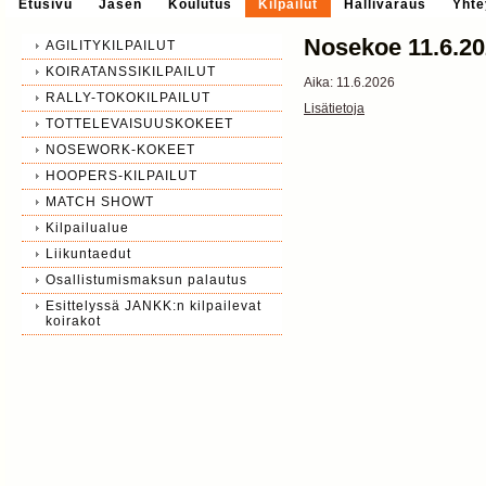
Etusivu
Jäsen
Koulutus
Kilpailut
Hallivaraus
Yhte
Nosekoe 11.6.2
AGILITYKILPAILUT
KOIRATANSSIKILPAILUT
Aika:
11.6.2026
RALLY-TOKOKILPAILUT
Lisätietoja
TOTTELEVAISUUSKOKEET
NOSEWORK-KOKEET
HOOPERS-KILPAILUT
MATCH SHOWT
Kilpailualue
Liikuntaedut
Osallistumismaksun palautus
Esittelyssä JANKK:n kilpailevat
koirakot