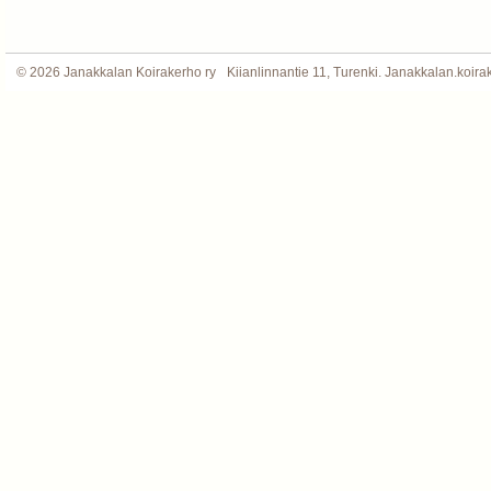
©
2026 Janakkalan Koirakerho ry
Kiianlinnantie 11, Turenki. Janakkalan.koi