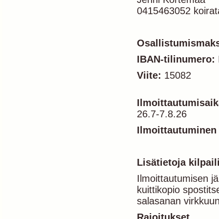
0415463052 koirat
Osallistumismak
IBAN-tilinumero:
Viite:
15082
Ilmoittautumisaik
26.7-7.8.26
Ilmoittautuminen
Lisätietoja kilpaili
Ilmoittautumisen j
kuittikopio spostit
salasanan virkkuun
Rajoitukset