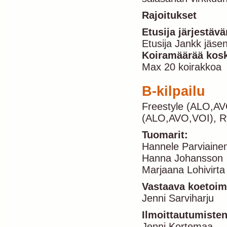
Rajoitukset
Etusija järjestäv
Etusija Jankk jäse
Koiramäärää kosk
Max 20 koirakkoa
B-kilpailu
Freestyle (ALO,AV
(ALO,AVO,VOI), R
Tuomarit:
Hannele Parviain
Hanna Johansson
Marjaana Lohivirt
Vastaava koetoimi
Jenni Sarviharju
Ilmoittautumisten
Jenni Kortemaa