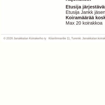
Etusija järjestäv
Etusija Jankk jäse
Koiramäärää kosk
Max 20 koirakkoa
©
2026 Janakkalan Koirakerho ry
Kiianlinnantie 11, Turenki. Janakkalan.koi