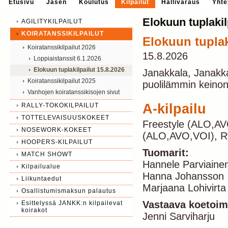
Etusivu
Jäsen
Koulutus
Kilpailut
Hallivaraus
Yhte
Elokuun tuplakil
AGILITYKILPAILUT
KOIRATANSSIKILPAILUT
Elokuun tuplak
Koiratanssikilpailut 2026
15.8.2026
Loppiaistanssit 6.1.2026
Elokuun tuplakilpailut 15.8.2026
Janakkala, Janakkal
Koiratanssikilpailut 2025
puolilämmin keino
Vanhojen koiratanssikisojen sivut
A-kilpailu
RALLY-TOKOKILPAILUT
TOTTELEVAISUUSKOKEET
Freestyle (ALO,AV
NOSEWORK-KOKEET
(ALO,AVO,VOI), R
HOOPERS-KILPAILUT
Tuomarit:
MATCH SHOWT
Hannele Parviain
Kilpailualue
Hanna Johansson
Liikuntaedut
Marjaana Lohivirt
Osallistumismaksun palautus
Vastaava koetoimi
Esittelyssä JANKK:n kilpailevat
koirakot
Jenni Sarviharju