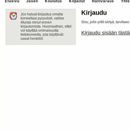
Etusivu
Jäsen
Koulutus
Kilpailut
Hallivaraus
Yhte
Kirjaudu
Jos haluat kirjautua omalta
koneeltasi pysyvästi, valitse
Sivu, jolle yritit siirtyä, tarvit
Muista minut
ennen
kirjautumista. Huomaathan, ettet
voi käyttää ominaisuutta
Kirjaudu sisään tästä
tietokoneelta, jota käyttävät
useat henkilöt.