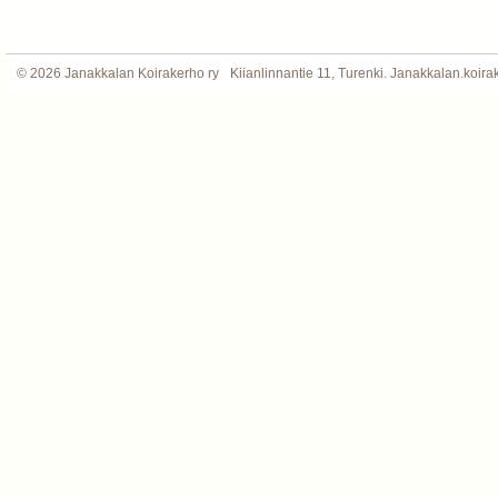
©
2026 Janakkalan Koirakerho ry
Kiianlinnantie 11, Turenki. Janakkalan.koi