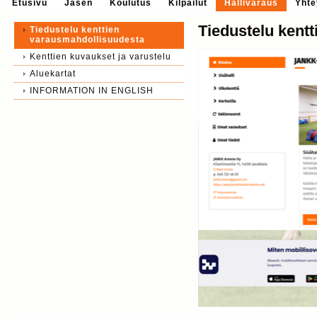
Etusivu
Jäsen
Koulutus
Kilpailut
Hallivaraus
Yhte
Tiedustelu kent
Tiedustelu kenttien
varausmahdollisuudesta
Kenttien kuvaukset ja varustelu
Aluekartat
INFORMATION IN ENGLISH