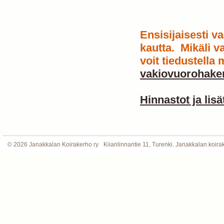
Ensisijaisesti v
kautta. Mikäli v
voit tiedustella
vakiovuorohake
Hinnastot ja lisä
©
2026 Janakkalan Koirakerho ry
Kiianlinnantie 11, Turenki. Janakkalan.koi