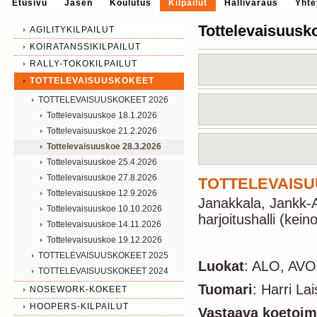
Etusivu
Jäsen
Koulutus
Kilpailut
Hallivaraus
Yhte
Tottelevaisuusk
AGILITYKILPAILUT
KOIRATANSSIKILPAILUT
RALLY-TOKOKILPAILUT
TOTTELEVAISUUSKOKEET
TOTTELEVAISUUSKOKEET 2026
Tottelevaisuuskoe 18.1.2026
Tottelevaisuuskoe 21.2.2026
Tottelevaisuuskoe 28.3.2026
Tottelevaisuuskoe 25.4.2026
Tottelevaisuuskoe 27.8.2026
TOTTELEVAISUU
Tottelevaisuuskoe 12.9.2026
Janakkala, Jankk-A
Tottelevaisuuskoe 10.10.2026
harjoitushalli (kei
Tottelevaisuuskoe 14.11.2026
Tottelevaisuuskoe 19.12.2026
TOTTELEVAISUUSKOKEET 2025
Luokat
: ALO, AVO
TOTTELEVAISUUSKOKEET 2024
Tuomari
: Harri Lai
NOSEWORK-KOKEET
HOOPERS-KILPAILUT
Vastaava
koetoimi