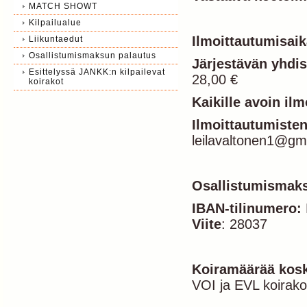
MATCH SHOWT
Kilpailualue
Ilmoittautumisai
Liikuntaedut
Osallistumismaksun palautus
Järjestävän yhdis
Esittelyssä JANKK:n kilpailevat
28,00 €
koirakot
Kaikille avoin il
Ilmoittautumisten
leilavaltonen1@gm
Osallistumismak
IBAN-tilinumero:
Viite
: 28037
Koiramäärää
kos
VOI ja EVL koirak