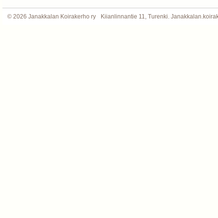
©
2026 Janakkalan Koirakerho ry
Kiianlinnantie 11, Turenki. Janakkalan.koi