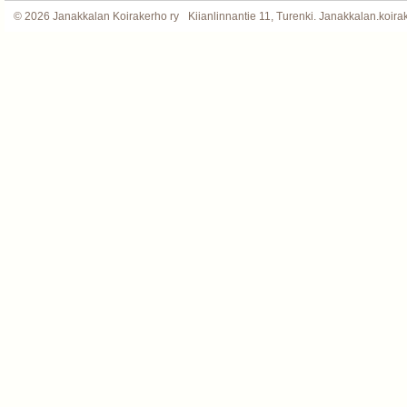
©
2026 Janakkalan Koirakerho ry
Kiianlinnantie 11, Turenki. Janakkalan.koi