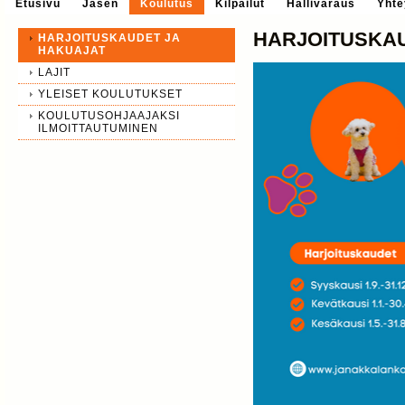
Etusivu
Jäsen
Koulutus
Kilpailut
Hallivaraus
Yhte
HARJOITUSKAU
HARJOITUSKAUDET JA
HAKUAJAT
LAJIT
YLEISET KOULUTUKSET
KOULUTUSOHJAAJAKSI
ILMOITTAUTUMINEN