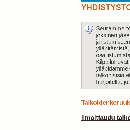
YHDISTYST
Seuramme toi
jokainen jäse
järjstämiseen,
ylläpitämistä
osallistumista
Kilpailut ova
ylläpidämmeki
talkoolaisia e
harjoitella, jo
Talkoidenkeruuk
Ilmoittaudu talko