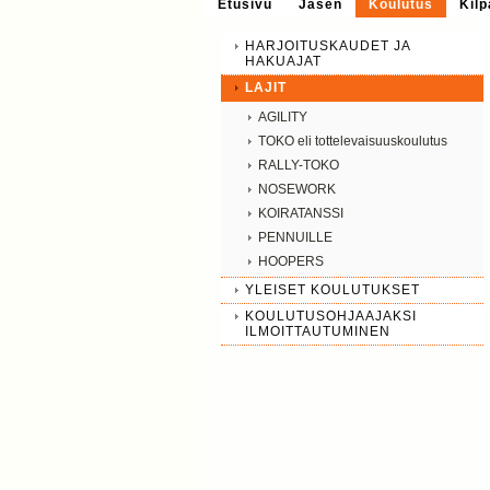
Etusivu
Jäsen
Koulutus
Kilp
HARJOITUSKAUDET JA
HAKUAJAT
LAJIT
AGILITY
TOKO eli tottelevaisuuskoulutus
RALLY-TOKO
NOSEWORK
KOIRATANSSI
PENNUILLE
HOOPERS
YLEISET KOULUTUKSET
KOULUTUSOHJAAJAKSI
ILMOITTAUTUMINEN