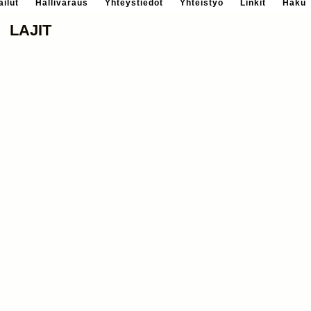
ailut
Hallivaraus
Yhteystiedot
Yhteistyö
Linkit
Haku
LAJIT