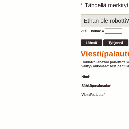
* Tähdellä merkityt
Ethän ole robotti?
viisi
+
kolme
=
Viesti/palau
Haluatko lähettää palautetta k
välittyy automaattisesti pentu
Nimi
*
Sähköpostiosoite
*
Viesti/palaute
*