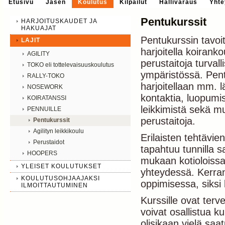
Etusivu
Jäsen
Koulutus
Kilpailut
Hallivaraus
Yhte
Pentukurssit
HARJOITUSKAUDET JA
HAKUAJAT
Pentukurssin tavoi
LAJIT
harjoitella koirank
AGILITY
perustaitoja turvall
TOKO eli tottelevaisuuskoulutus
ympäristössä. Pent
RALLY-TOKO
harjoitellaan mm. l
NOSEWORK
kontaktia, luopumis
KOIRATANSSI
leikkimistä sekä m
PENNUILLE
perustaitoja.
Pentukurssit
Agilityn leikkikoulu
Erilaisten tehtävi
Perustaidot
tapahtuu tunnilla s
HOOPERS
mukaan kotioloissa 
YLEISET KOULUTUKSET
yhteydessä. Kerran 
KOULUTUSOHJAAJAKSI
oppimisessa, siksi 
ILMOITTAUTUMINEN
Kurssille ovat terve
voivat osallistua ku
olisikaan vielä saa