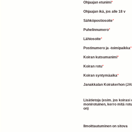
Ohjaajan etunimi
*
Ohjaajan ikä, jos alle 18 v
Sähköpostiosoite
*
Puhelinnumero
*
Lähiosoite
*
Postinumero ja -toimipaikka
*
Koiran kutsumanimi
*
Koiran rotu
*
Koiran syntymäaika
*
Janakkalan Koirakerhon (J
Lisätietoja (esim. jos koirasi
monirotuinen, kerro mitä rot
on)
Ilmoittautuminen on sitova