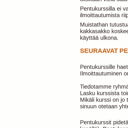
Pentukurssilla ei 
ilmoittautumista ri
Muistathan tutustu
kakkasakko koskee
käyttää ulkona.
SEURAAVAT PE
Pentukurssille hae
Ilmoittautuminen o
Tiedotamme ryhmään
Lasku kurssista toi
Mikäli kurssi on jo
sinuun otetaan yhte
Pentukurssit pidetä